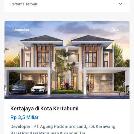
Karawang
Pertama Terbaru
Barat
,
Karawang
Unggulan
Dijual
Previous
Next
Kertajaya di Kota Kertabumi
Rp 3,5 Miliar
Developer : PT. Agung Podomoro Land, Tbk Karawang
Barat Pondasi Bangunan & Kanopi: Tia
...