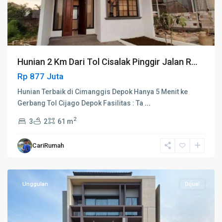
Hunian 2 Km Dari Tol Cisalak Pinggir Jalan R...
Rp 877 Juta
Hunian Terbaik di Cimanggis Depok Hanya 5 Menit ke
Gerbang Tol Cijago Depok Fasilitas : Ta
...
2
3
2
61 m
CariRumah
Unggulan
Dijual