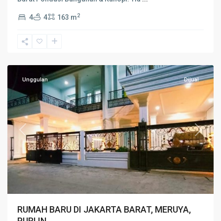
2
4
4
163 m
Meruya
,
Jakarta
Barat
Unggulan
Dijual
Previous
Next
RUMAH BARU DI JAKARTA BARAT, MERUYA,
PURI IN...