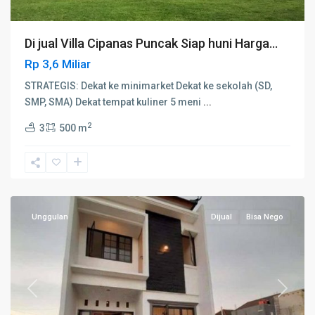
Di jual Villa Cipanas Puncak Siap huni Harga...
Rp 3,6 Miliar
STRATEGIS: Dekat ke minimarket Dekat ke sekolah (SD,
SMP, SMA) Dekat tempat kuliner 5 meni
...
2
3
500 m
Cimanggis
,
Depok
Unggulan
Dijual
Bisa Nego
Previous
Next