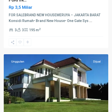
Rp 3,5 Miliar
FOR SALEBRAND NEW HOUSEMERUYA – JAKARTA BARAT
Konsidi Rumah• Brand New House• One Gate Sys
...
2
3
3
195 m
Cipanas
,
Cianjur
Unggulan
Dijual
Previous
Next