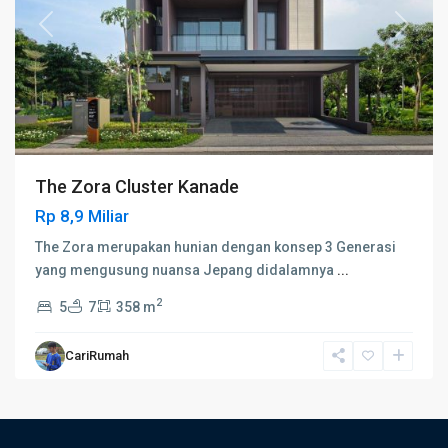
Previous
Next
The Zora Cluster Kanade
Rp 8,9 Miliar
The Zora merupakan hunian dengan konsep 3 Generasi
yang mengusung nuansa Jepang didalamnya
...
2
5
7
358 m
CariRumah