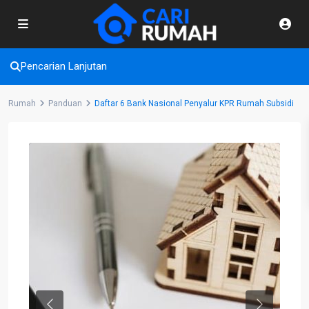
Pencarian Lanjutan
Rumah
Panduan
Daftar 6 Bank Nasional Penyalur KPR Rumah Subsidi