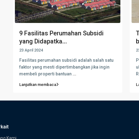
9 Fasilitas Perumahan Subsidi
T
yang Didapatka...
b
23 April 2024
2
Fasilitas perumahan subsidi adalah salah satu
P
faktor yang mesti dipertimbangkan jika ingin
u
membeli properti bantuan
...
R
Lanjutkan membaca
L
kait
ang Kami