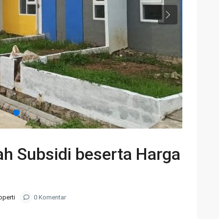
Next
h Subsidi beserta Harga
operti
0 Komentar